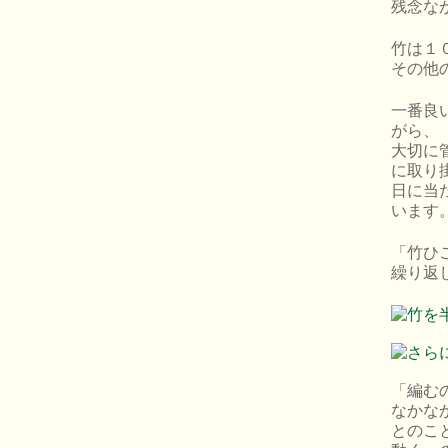
残念な
竹は１
その他
一番良
がら、
大切に
に取り
日に当
います
「竹ひ
繰り返
「編む
なかな
とのこ