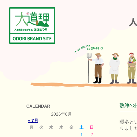
熟練の
CALENDAR
2026年8月
« 7月
暖冬と
月
火
水
木
金
土
日
りまし
1
2