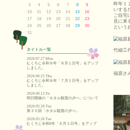
昨年１
3
4
5
6
7
8
9
いする
10
11
12
13
14
15
16
ご自宅
17
18
19
20
21
22
23
見に来
24
25
26
27
28
29
30
という
31
タイトル一覧
竹細工
2026.07.27 Mon
むくろじ令和８年「８月１日号」をアップ
しました。
福原さ
2026.06.25 Thu
むくろじ令和８年「７月１日号」をアップ
しました。
2026.06.12 Fri
明日開催の「ホタル観賞の夕べ」について
2026.05.26 Tue
第３０回「ホタル観賞の夕べ」
2026.05.26 Tue
むくろじ令和8年「６月１日号」をアップ
しました。