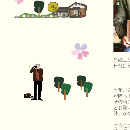
竹細工
日付は
昨年ご
が降っ
その時
とお願
時」が
ご自宅