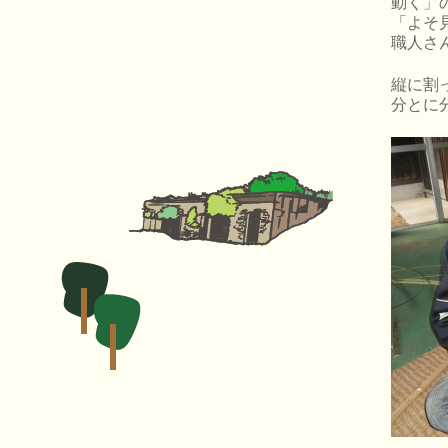
動く」
「よそ
職人さ
縦に割
分とに