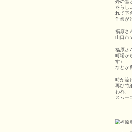
外の雪
冬らし
れて下
作業が
福原さ
山口市
福原さ
町場か
す）
などが
時が流
再び竹
われ、
スムー