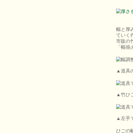
幅と厚
ていく
市販の
「幅揃
▲道具
▲竹ひ
▲左手
ひごの