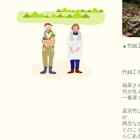
▲竹細
竹細工
福原さ
竹が生
一番遅
孟宗竹
が、
残念な
とのこ
らにあ