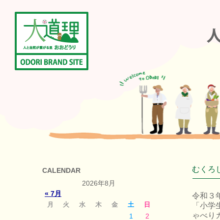
むくろ
CALENDAR
2026年8月
« 7月
令和３
月
火
水
木
金
土
日
「小学
ゃべり
1
2