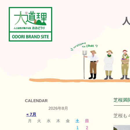
芝桜満開
CALENDAR
2026年8月
« 7月
芝桜も
月
火
水
木
金
土
日
1
2