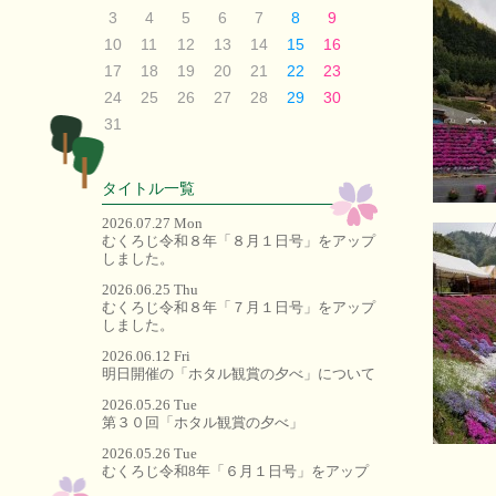
3
4
5
6
7
8
9
10
11
12
13
14
15
16
17
18
19
20
21
22
23
24
25
26
27
28
29
30
31
タイトル一覧
2026.07.27 Mon
むくろじ令和８年「８月１日号」をアップ
しました。
2026.06.25 Thu
むくろじ令和８年「７月１日号」をアップ
しました。
2026.06.12 Fri
明日開催の「ホタル観賞の夕べ」について
2026.05.26 Tue
第３０回「ホタル観賞の夕べ」
2026.05.26 Tue
むくろじ令和8年「６月１日号」をアップ
しました。